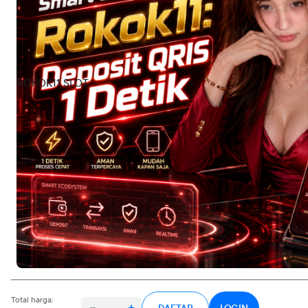
ROKOK11 SLOT
Total harga:
DAFTAR