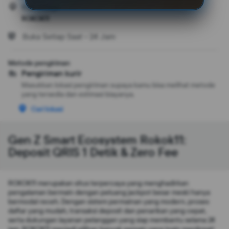
thai village
ROKOK11
Buka
Setiap Saat
•
24 Jam
Metode pengiriman
Pengiriman kurir
Masukkan lokasi pengiriman supaya kamu bisa melihat metode
yang tersedia dan estimasi biayanya.
Cari lokasi
Gen Z Smart Ecosystem Rokok11:
Deposit QRIS 1 Detik & Zero Fee
ROKOK11 merupakan situs terpercaya yang menghadirkan
pengalaman bermain dengan peluang jackpot besar meski hanya
bermodal receh. Dengan sistem permainan yang modern, proses
daftar yang mudah, transaksi deposit dan penarikan yang cepat,
serta dukungan layanan pelanggan yang siap membantu selama 24