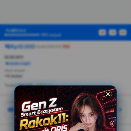
7.31734 11.925 5.92804
14.2139 5.92804C15.3033
5.92804 16.4528 6.12794
16.4528
6.12794V8.6067H15.1934C13.954
8.6067 13.5642 9.38631
02
01
04
13.5642
98% terjual
10.1759V12.065H16.3328L15.8931
14.9735H13.5642V22C18.3418
Rp10.000
Rp88.888.000
98%
21.2504 22 17.0825 22
12.065L21.99 12.055Z">
ROKOK11
Gratis ongkir
Umur simpan
>6 bulan
Terjual 888.888
5,0
(20k)
Voucher seller diskon hingga Rp28.789
Ada 63 promo/voucher seller untukmu.